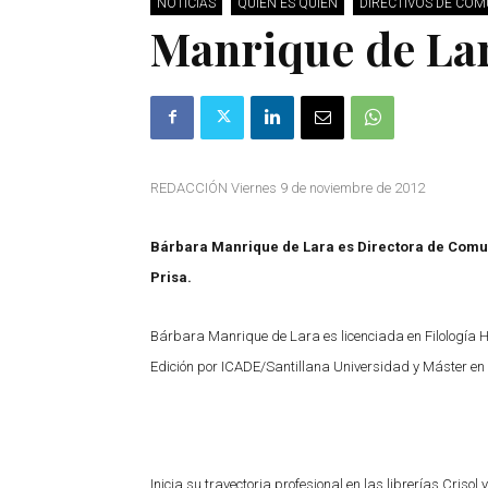
NOTICIAS
QUIÉN ES QUIÉN
DIRECTIVOS DE CO
Manrique de Lar
REDACCIÓN Viernes 9 de noviembre de 2012
Bárbara Manrique de Lara es Directora de Comun
Prisa.
Bárbara Manrique de Lara es licenciada en Filología
Edición por ICADE/Santillana Universidad y Máster en
Inicia su trayectoria profesional en las librerías Criso