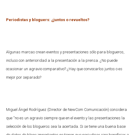
Periodistas y bloguers: ¿juntos o revueltos?
Algunas marcas crean eventos y presentaciones sólo para blogueros,
incluso con anterioridad a la presentación a la prensa. ¿No puede
ocasionar un agravio comparativo? ¿Hay que convocarlos juntos o es
mejor por separado?
Miguel Ángel Rodríguez (Director de NewCom Comunicación) considera
que “no es un agravio siempre que en el evento y las presentaciones la
selección de los blogueros sea la acertada. Si se tiene una buena base
de datos de blogs importantes no tienen que perjudicar sino beneficiar a