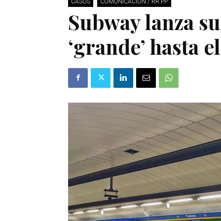
CASOS
COMUNICACIÓN / RR.PP.
Subway lanza s
‘grande’ hasta 