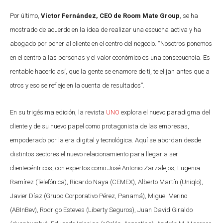
Por último,
Víctor Fernández, CEO de Room Mate Group
, se ha
mostrado de acuerdo en la idea de realizar una escucha activa y ha
abogado por poner al cliente en el centro del negocio. “Nosotros ponemos
en el centro a las personas y el valor económico es una consecuencia. Es
rentable hacerlo así, que la gente se enamore de ti, te elijan antes que a
otros y eso se refleje en la cuenta de resultados”.
En su trigésima edición, la revista
UNO
explora el nuevo paradigma del
cliente y de su nuevo papel como protagonista de las empresas,
empoderado por la era digital y tecnológica. Aquí se abordan desde
distintos sectores el nuevo relacionamiento para llegar a ser
clientecéntricos, con expertos como José Antonio Zarzalejos, Eugenia
Ramírez (Telefónica), Ricardo Naya (CEMEX), Alberto Martín (Uniqlo),
Javier Díaz (Grupo Corporativo Pérez, Panamá), Miguel Merino
(ABInBev), Rodrigo Esteves (Liberty Seguros), Juan David Giraldo