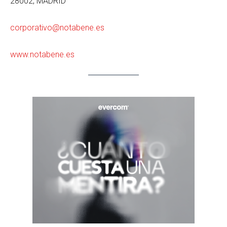
28002, MADRID
corporativo@notabene.es
www.notabene.es