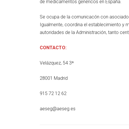
de medicamentos genéricos en España.
Se ocupa de la comunicacón con asociados
Igualmente, coordina el establecimiento y m
autoridades de la Administración, tanto ce
CONTACTO:
Velázquez, 54 3ª
28001 Madrid
915 72 12 62
aeseg@aeseg.es