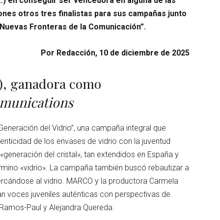
a,…) en conseguir ser vencedora en alguna de las
nes otros tres finalistas para sus campañas junto
 Nuevas Fronteras de la Comunicación”.
Por Redacción, 10 de diciembre de 2025
s), ganadora como
mmunications
eneración del Vidrio”, una campaña integral que
autenticidad de los envases de vidrio con la juventud
 «generación del cristal», tan extendidos en España y
érmino «vidrio». La campaña también buscó rebautizar a
cercándose al vidrio. MARCO y la productora Carmela
n voces juveniles auténticas con perspectivas de
Ramos-Paul y Alejandra Quereda.