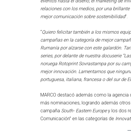
eventos hasta el diseño, el marketing de influ
relaciones con los medios, por una brillant
mejor comunicación sobre sostenibilidad
”.
“
Quiero felicitar también a los mismos equi
campañas en la categoría de mejor campaña
Rumanía por alzarse con este galardón. Tam
series, por delante de nuestra docuserie “L
noruega Rotoprint Sovrastampa por su campa
mejor innovación. Lamentamos que ninguna 
portuguesa, italiana, francesa o del sur de
MARCO destacó además como la agencia de
más nominaciones, logrando además otros t
campaña
South- Eastern Europe
y los dos r
Comunicación” en las categorías de
Innovat