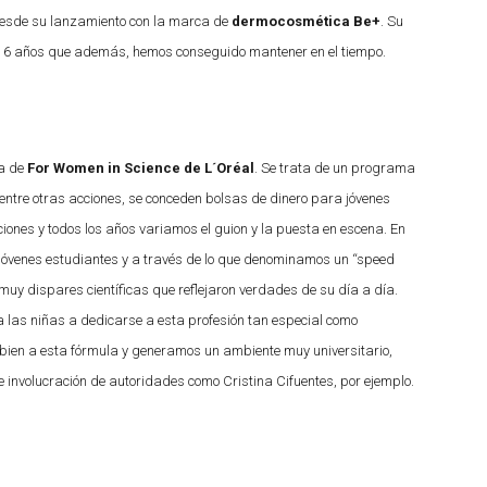
desde su lanzamiento con la marca de
dermocosmética Be+
. Su
de 6 años que además, hemos conseguido mantener en el tiempo.
ia de
For Women in Science de L´Oréal
. Se trata de un programa
ntre otras acciones, se conceden bolsas de dinero para jóvenes
ciones y todos los años variamos el guion y la puesta en escena. En
jóvenes estudiantes y a través de lo que denominamos un “speed
uy dispares científicas que reflejaron verdades de su día a día.
 a las niñas a dedicarse a esta profesión tan especial como
ien a esta fórmula y generamos un ambiente muy universitario,
 e involucración de autoridades como Cristina Cifuentes, por ejemplo.