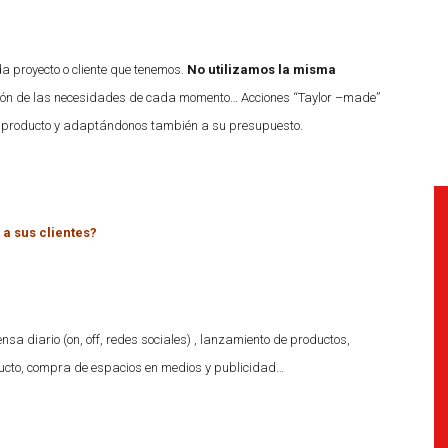
a proyecto o cliente que tenemos.
No utilizamos la misma
nción de las necesidades de cada momento… Acciones “Taylor –made”
o producto y adaptándonos también a su presupuesto.
 a sus clientes?
sa diario (on, off, redes sociales) , lanzamiento de productos,
ucto, compra de espacios en medios y publicidad…