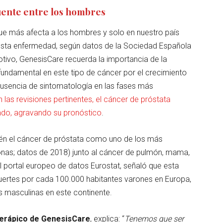
cuente entre los hombres
que más afecta a los hombres y solo en nuestro país
 esta enfermedad, según datos de la Sociedad Española
otivo, GenesisCare recuerda la importancia de la
 fundamental en este tipo de cáncer por el crecimiento
 ausencia de sintomatología en las fases más
an las revisiones pertinentes, el cáncer de próstata
ado, agravando su pronóstico
.
ién el cáncer de próstata como uno de los más
nas; datos de 2018) junto al cáncer de pulmón, mama,
el portal europeo de datos Eurostat, señaló que esta
uertes por cada 100.000 habitantes varones en Europa,
es masculinas en este continente.
terápico de GenesisCare
, explica: “
Tenemos que ser