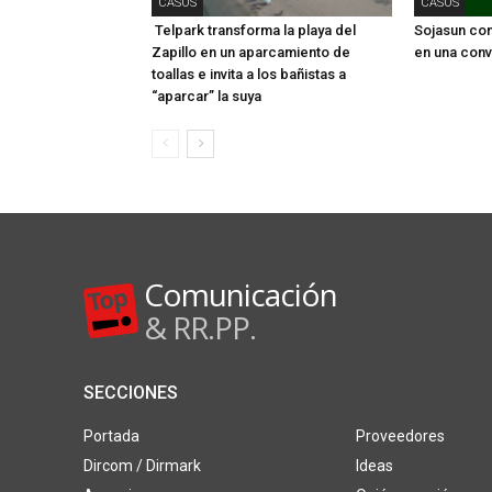
CASOS
CASOS
Telpark transforma la playa del
Sojasun conv
Zapillo en un aparcamiento de
en una conv
toallas e invita a los bañistas a
“aparcar” la suya
Comunicación
& RR.PP.
SECCIONES
Portada
Proveedores
Dircom / Dirmark
Ideas