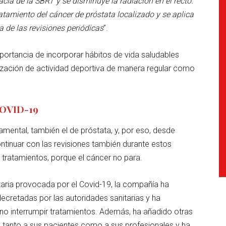
acia de la SBRT y se disminuye la radiación en el recto.
atamiento del cáncer de próstata localizado y se aplica
a de las revisiones periódicas
”.
ortancia de incorporar hábitos de vida saludables
lización de actividad deportiva de manera regular como
 COVID-19
mental, también el de próstata, y, por eso, desde
ntinuar con las revisiones también durante estos
ratamientos, porque el cáncer no para.
aria provocada por el Covid-19, la compañía ha
cretadas por las autoridades sanitarias y ha
no interrumpir tratamientos. Además, ha añadido otras
e tanto a sus pacientes como a sus profesionales y ha