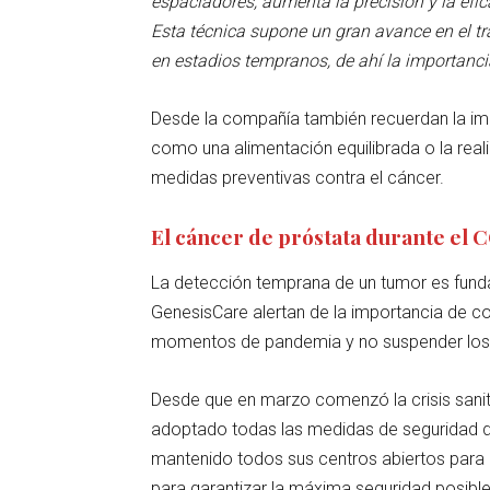
espaciadores, aumenta la precisión y la efic
Esta técnica supone un gran avance en el tr
en estadios tempranos, de ahí la importanci
Desde la compañía también recuerdan la imp
como una alimentación equilibrada o la rea
medidas preventivas contra el cáncer.
El cáncer de próstata durante el
La detección temprana de un tumor es funda
GenesisCare alertan de la importancia de co
momentos de pandemia y no suspender los t
Desde que en marzo comenzó la crisis sanit
adoptado todas las medidas de seguridad de
mantenido todos sus centros abiertos para 
para garantizar la máxima seguridad posibl