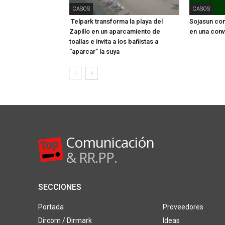
CASOS
CASOS
Telpark transforma la playa del
Sojasun conv
Zapillo en un aparcamiento de
en una conv
toallas e invita a los bañistas a
“aparcar” la suya
Comunicación
& RR.PP.
SECCIONES
Portada
Proveedores
Dircom / Dirmark
Ideas