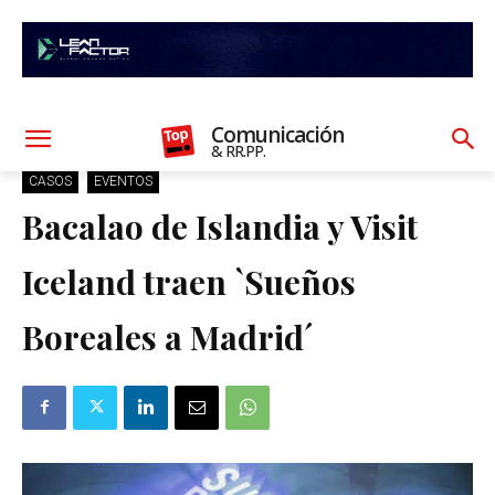
Comunicación
& RR.PP.
CASOS
EVENTOS
Bacalao de Islandia y Visit
Iceland traen `Sueños
Boreales a Madrid´