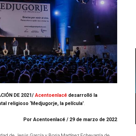
CIÓN DE 2021/
Acentoenlacé
desarrolló la
l religioso ‘Medjugorje, la película’
.
Por Acentoenlacé / 29 de marzo de 2022
idad de Jesús García y Borja Martínez Echevarría de