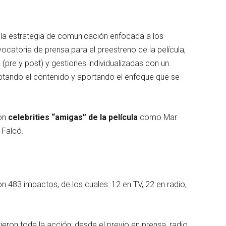
 la estrategia de comunicación enfocada a los
ocatoria de prensa para el preestreno de la película,
(pre y post) y gestiones individualizadas con un
aptando el contenido y aportando el enfoque que se
con
celebrities “amigas” de la película
como Mar
 Falcó.
n 483 impactos, de los cuales: 12 en TV, 22 en radio,
ron toda la acción: desde el previo en prensa, radio,