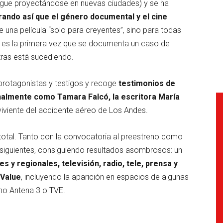
 sigue proyectándose en nuevas ciudades) y se ha
ndo así que el género documental y el cine
de una película “solo para creyentes”, sino para todas
a: es la primera vez que se documenta un caso de
tras está sucediendo.
protagonistas y testigos y recoge
testimonios de
nalmente como Tamara Falcó, la escritora María
rviviente del accidente aéreo de Los Andes.
o total. Tanto con la convocatoria al preestreno como
 siguientes, consiguiendo resultados asombrosos: un
 y regionales, televisión, radio, tele, prensa y
 Value
, incluyendo la aparición en espacios de algunas
omo Antena 3 o TVE.