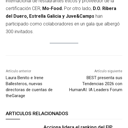
internacional de restaurantes éticos y proveedor de la
certificación CER,
Mo-Food.
Por otro lado,
D.O. Ribera
del Duero, Estrella Galicia y Juve&Camps
han
participado como colaboradores en un gala que albergó
300 invitados.
Artículo anterior
Artículo siguiente
Laura Benito e Irene
BEST presenta sus
Ballesteros, nuevas
Tendencias 2026 con
directoras de cuentas de
HumanAI: IA Leaders Forum
theGarage
ARTICULOS RELACIONADOS
Acciona lidera el ranking del FIP