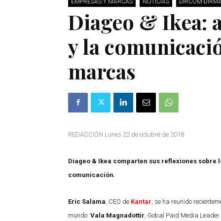
EMPRESAS Y MARCAS
NOTICIAS
DIRCOM-DIRM
Diageo & Ikea: a
y la comunicaci
marcas
REDACCIÓN Lunes 22 de octubre de 2018
Diageo & Ikea comparten sus reflexiones sobre l
comunicación.
Eric Salama
, CEO de
Kantar
, se ha reunido recient
mundo:
Vala Magnadottir
, Gobal Paid Media Leader 