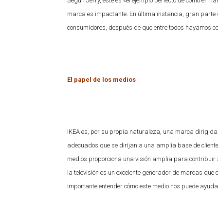
Según Jerry, este es «el ejemplo perfecto de cómo el ma
marca es impactante. En última instancia, gran parte de
consumidores, después de que entre todos hayamos co
El papel de los medios
IKEA es, por su propia naturaleza, una marca dirigid
adecuados que se dirijan a una amplia base de clientes
medios proporciona una visión amplia para contribuir 
la televisión es un excelente generador de marcas que
importante entender cómo este medio nos puede ayudar a