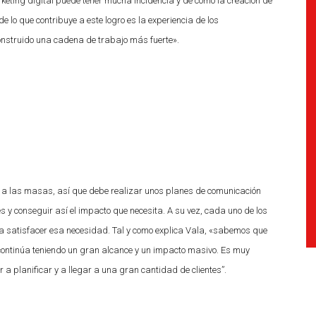
rketing digital puede tener mucha incidencia y de cómo la creación de
 lo que contribuye a este logro es la experiencia de los
nstruido una cadena de trabajo más fuerte».
a a las masas, así que debe realizar unos planes de comunicación
 y conseguir así el impacto que necesita. A su vez, cada uno de los
a satisfacer esa necesidad. Tal y como explica Vala, «sabemos que
 continúa teniendo un gran alcance y un impacto masivo. Es muy
 planificar y a llegar a una gran cantidad de clientes”.