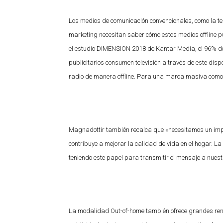
Los medios de comunicación convencionales, como la tele
marketing necesitan saber cómo estos medios offline p
el estudio DIMENSION 2018 de Kantar Media, el 96% de
publicitarios consumen televisión a través de este dis
radio de manera offline. Para una marca masiva como I
Magnadottir también recalca que «necesitamos un im
contribuye a mejorar la calidad de vida en el hogar. L
teniendo este papel para transmitir el mensaje a nuestr
La modalidad Out-of-home también ofrece grandes rend