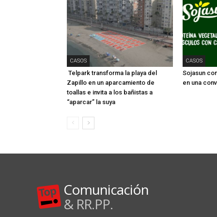
CASOS
CASOS
Telpark transforma la playa del
Sojasun conv
Zapillo en un aparcamiento de
en una conv
toallas e invita a los bañistas a
“aparcar” la suya
Comunicación
& RR.PP.