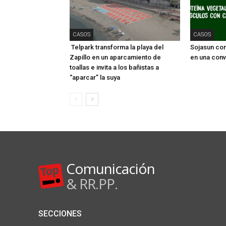
CASOS
CASOS
Telpark transforma la playa del
Sojasun conv
Zapillo en un aparcamiento de
en una conv
toallas e invita a los bañistas a
“aparcar” la suya
Comunicación
& RR.PP.
SECCIONES