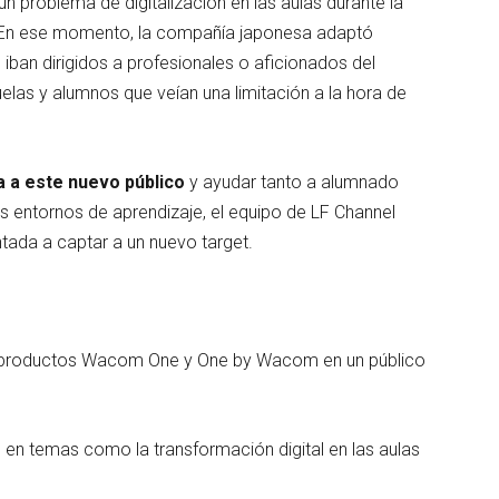
un problema de digitalización en las aulas durante la
9. En ese momento, la compañía japonesa adaptó
iban dirigidos a profesionales o aficionados del
elas y alumnos que veían una limitación a la hora de
a a este nuevo público
y ayudar tanto a alumnado
 entornos de aprendizaje, el equipo de LF Channel
ada a captar a un nuevo target.
os productos Wacom One y One by Wacom en un público
 en temas como la transformación digital en las aulas