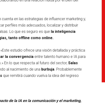
colaborando en una relación fluida por el bien del
en cuenta en las estrategias de influencer marketing y,
ar perfiles más adecuados, localizar y distribuir
alsas. Lo que es seguro es que
la inteligencia
gias, tanto offline como online.
Este estudio ofrece una visión detallada y práctica
ar la convergencia
entre talento humano e IA para
» En lo que respecta al futuro del sector,
Salas
ndo al nacimiento de una
burbuja
. Probablemente
es
que remitirá cuando vuelva la idea del regreso
acto de la IA en la comunicación y el marketing,