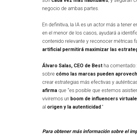
son
cada vez más habituales
, y seguirán 
negocio de ambas partes.
En definitiva, la IA es un actor más a tener 
en el menor de los casos, ayudará a identific
contenido relevante y reconocer métricas f
artificial permitirá maximizar las estrate
Álvaro Salas, CEO de Best
ha comentado: «
sobre
cómo las marcas pueden aprovech
crear estrategias más efectivas y auténticas.
afirma
que “es posible que estemos asistie
viviremos un
boom de influencers virtual
al
origen y la autenticidad
.”
Para obtener más información sobre el imp