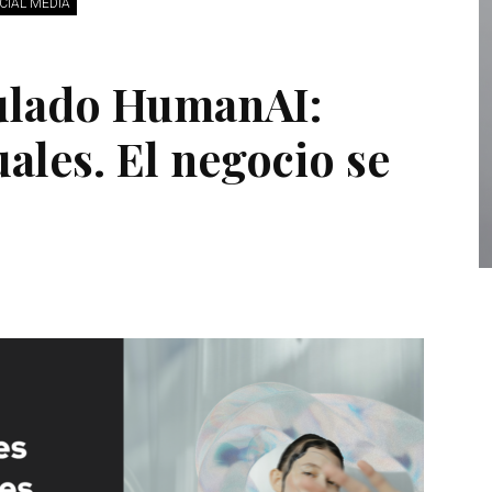
CIAL MEDIA
tulado HumanAI:
uales. El negocio se