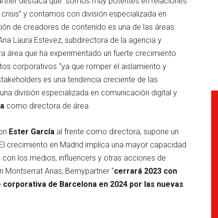
partner destaca que “somos muy potentes en relaciones
crisis” y contamos con división especializada en
tión de creadores de contenido es una de las áreas
na Laura Estevez, subdirectora de la agencia y
Otra área que ha experimentado un fuerte crecimiento
tos corporativos “ya que romper el aislamiento y
stakeholders es una tendencia creciente de las
a división especializada en comunicación digital y
na
como directora de área.
con
Ester García
al frente como directora, supone un
El crecimiento en Madrid implica una mayor capacidad
n con los medios, influencers y otras acciones de
ún Montserrat Arias, Bemypartner “
cerrará 2023 con
e corporativa de Barcelona en 2024 por las nuevas