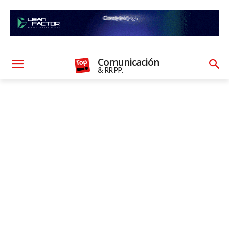
Comunicación
& RR.PP.