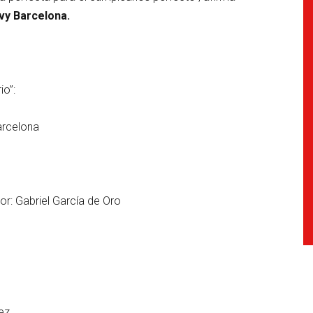
lvy Barcelona.
io”:
arcelona
or: Gabriel García de Oro
ez