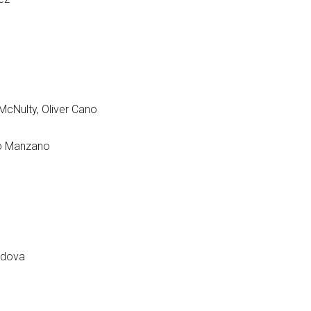
McNulty, Oliver Cano
to Manzano
rdova