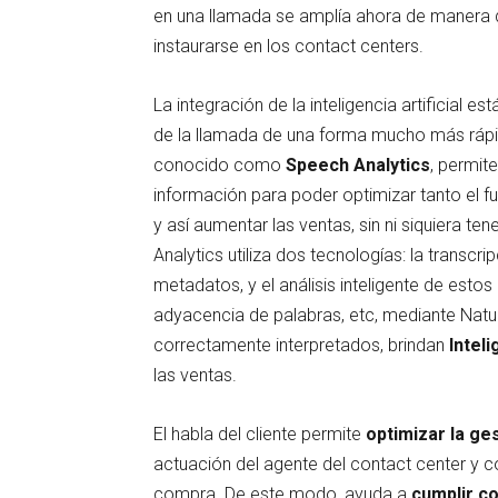
en una llamada se amplía ahora de manera d
instaurarse en los contact centers.
La integración de la inteligencia artificial 
de la llamada de una forma mucho más rápid
conocido como
Speech Analytics
, permit
información para poder optimizar tanto el f
y así aumentar las ventas, sin ni siquiera t
Analytics utiliza dos tecnologías: la transcr
metadatos, y el análisis inteligente de esto
adyacencia de palabras, etc, mediante Natu
correctamente interpretados, brindan
Inteli
las ventas.
El habla del cliente permite
optimizar la ge
actuación del agente del contact center y co
compra. De este modo, ayuda a
cumplir co