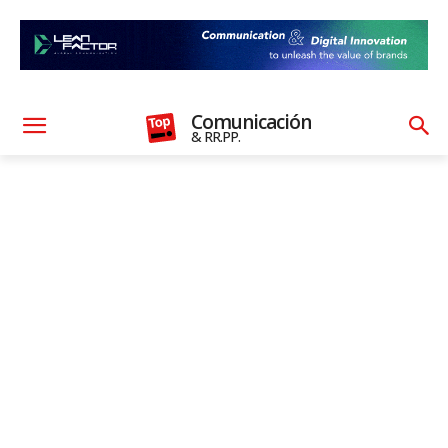
Comunicación
& RR.PP.