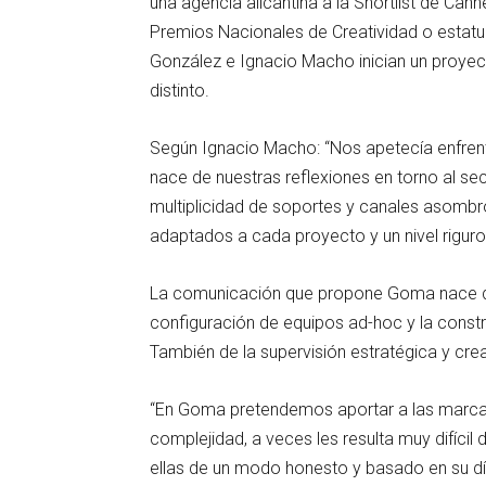
una agencia alicantina a la Shortlist de Cann
Premios Nacionales de Creatividad o estatui
González e Ignacio Macho inician un proyec
distinto.
Según Ignacio Macho: “Nos apetecía enfrenta
nace de nuestras reflexiones en torno al se
multiplicidad de soportes y canales asomb
adaptados a cada proyecto y un nivel riguro
La comunicación que propone Goma nace de
configuración de equipos ad-hoc y la constr
También de la supervisión estratégica y creat
“En Goma pretendemos aportar a las marcas
complejidad, a veces les resulta muy difíci
ellas de un modo honesto y basado en su dí