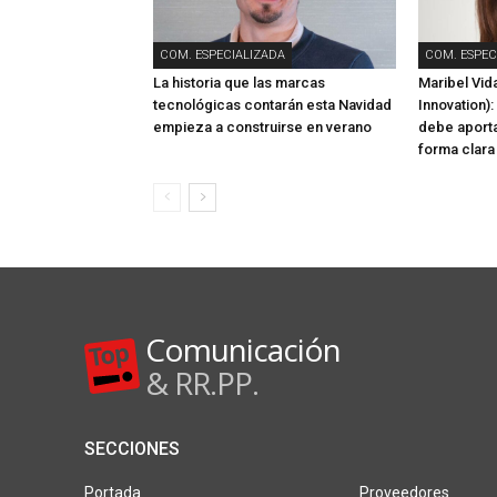
COM. ESPECIALIZADA
COM. ESPEC
La historia que las marcas
Maribel Vida
tecnológicas contarán esta Navidad
Innovation):
empieza a construirse en verano
debe aporta
forma clara
Comunicación
& RR.PP.
SECCIONES
Portada
Proveedores