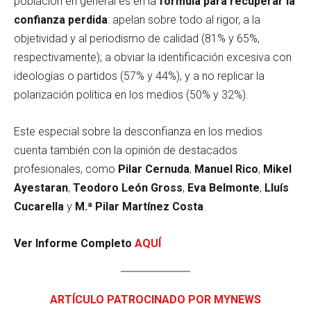
población en general es en la
fórmula para recuperar la
confianza
perdida
: apelan sobre todo al rigor, a la
objetividad y al periodismo de calidad (81% y 65%,
respectivamente); a obviar la identificación excesiva con
ideologías o partidos (57% y 44%), y a no replicar la
polarización política en los medios (50% y 32%).
Este especial sobre la desconfianza en los medios
cuenta también con la opinión de destacados
profesionales, como
Pilar Cernuda
,
Manuel Rico
,
Mikel
Ayestaran
,
Teodoro León Gross
,
Eva Belmonte
,
Lluís
Cucarella
y
M.ª Pilar Martínez Costa
.
Ver Informe Completo
AQUÍ
ARTÍCULO PATROCINADO POR MYNEWS