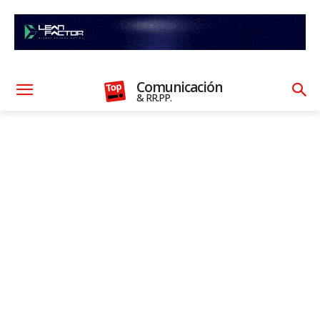
Comunicación
& RR.PP.