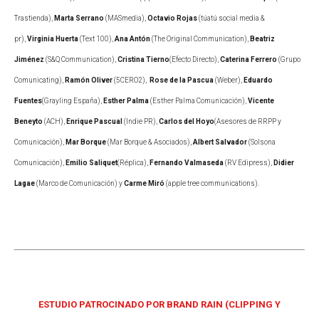
Trastienda),
Marta Serrano
(MASmedia),
Octavio Rojas
(túatú social media &
pr),
Virginia Huerta
(Text 100),
Ana Antón
(The Original Communication),
Beatriz
Jiménez
(S&Q Communication),
Cristina Tierno
(Efecto Directo),
Caterina Ferrero
(Grupo
Comunicating),
Ramón Oliver
(5CERO2),
Rose de la Pascua
(Weber),
Eduardo
Fuentes
(Grayling España),
Esther Palma
(Esther Palma Comunicación),
Vicente
Beneyto
(ACH),
Enrique Pascual
(Indie PR),
Carlos del Hoyo
(Asesores de RRPP y
Comunicación),
Mar Borque
(Mar Borque & Asociados),
Albert Salvador
(Solsona
Comunicación),
Emilio Saliquet
(Réplica),
Fernando Valmaseda
(RV Edipress),
Didier
Lagae
(Marco de Comunicación) y
Carme Miró
(apple tree communications).
ESTUDIO PATROCINADO POR BRAND RAIN (CLIPPING Y