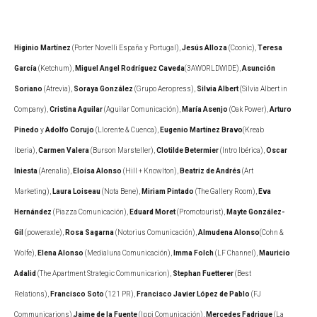
Higinio Martínez
(Porter Novelli España y Portugal),
Jesús Alloza
(Coonic),
Teresa
García
(Ketchum),
Miguel Angel Rodríguez Caveda
(3AWORLDWIDE),
Asunción
Soriano
(Atrevia),
Soraya González
(Grupo Aeropress),
Silvia Albert
(Silvia Albert in
Company),
Cristina Aguilar
(Aguilar Comunicación),
María Asenjo
(Oak Power),
Arturo
Pinedo
y
Adolfo Corujo
(Llorente & Cuenca),
Eugenio Martínez Bravo
(Kreab
Iberia),
Carmen Valera
(Burson Marsteller),
Clotilde Betermier
(Intro Ibérica),
Oscar
Iniesta
(Arenalia),
Eloísa Alonso
(Hill + Knowlton),
Beatriz de Andrés
(Art
Marketing),
Laura Loiseau
(Nota Bene),
Miriam Pintado
(The Gallery Room),
Eva
Hernández
(Piazza Comunicación),
Eduard Moret
(Promotourist),
Mayte González-
Gil
(poweraxle),
Rosa Sagarna
(Notorius Comunicación),
Almudena Alonso
(Cohn &
Wolfe),
Elena Alonso
(Medialuna Comunicación),
Imma Folch
(LF Channel),
Mauricio
Adalid
(The Apartment Strategic Communicarion),
Stephan Fuetterer
(Best
Relations),
Francisco Soto
(121 PR),
Francisco Javier López de Pablo
(FJ
Communicarions),
Jaime de la Fuente
(Ippi Comunicación),
Mercedes Fadrique
(La