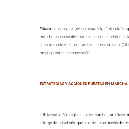
Educar a las mujeres jóvenes españolas “millenial” (a
métodos anticonceptivos existentes y los beneficios de 
especialmente el dispositivo intrauterino hormonal (DI
mejor opción en anticoncepción.
ESTRATEGIAS Y ACCIONES PUESTAS EN MARCHA:
Hill+Knwolton Strategies pone en marcha para Bayer
lo largo de todo el año, que se articula por medio de t