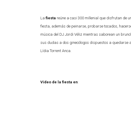
La
fiesta
reúne a casi 300 millenial que disfrutan de u
fiesta, además de peinarse, probarse tocados, hacerse f
música del DJ Jordi Véliz mientras saborean un brunc
sus dudas a dos ginecólogos dispuestos a quedarse afó
Lídia Torrent Anca.
Vídeo de la fiesta en
: