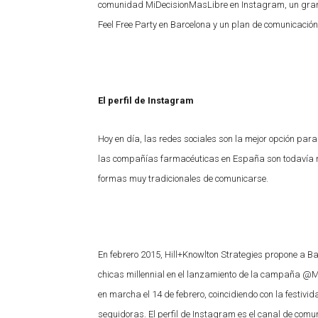
comunidad MiDecisionMasLibre en Instagram, un gran im
Feel Free Party en Barcelona y un plan de comunicación
El perfil de Instagram
Hoy en día, las redes sociales son la mejor opción pa
las compañías farmacéuticas en España son todavía rea
formas muy tradicionales de comunicarse.
En febrero 2015, Hill+Knowlton Strategies propone a Ba
chicas millennial en el lanzamiento de la campaña 
en marcha el 14 de febrero, coincidiendo con la festivi
seguidoras. El perfil de Instagram es el canal de comun