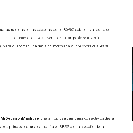
quellas nacidas en las décadas de los 80-90) sobre la variedad de
la métodos anticonceptivos reversibles a largo plazo (LARC),
U), para que tomen una decisión informada y libre sobre cuál es su
#MiDecisionMaslibre
, una ambiciosa campaña con actividades a
res ejes principales: una campaña en RRSS con la creación de la