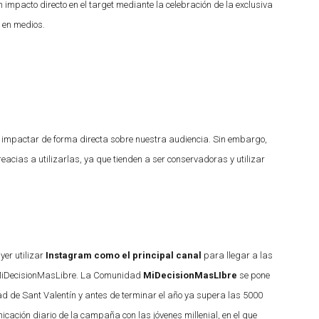
pacto directo en el target mediante la celebración de la exclusiva
 en medios.
ra impactar de forma directa sobre nuestra audiencia. Sin embargo,
cias a utilizarlas, ya que tienden a ser conservadoras y utilizar
yer utilizar
Instagram como el principal canal
para llegar a las
@MiDecisionMasLibre. La Comunidad
MiDecisionMasLIbre
se pone
dad de Sant Valentín y antes de terminar el año ya supera las 5000
icación diario de la campaña con las jóvenes millenial, en el que