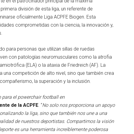
te en el patrocinador principal de la máxima
imera división de esta liga, un referente de
minarse oficialmente Liga ACPFE Biogen. Esta
idades comprometidas con la ciencia, la innovación y,
s.
o para personas que utilizan sillas de ruedas
ven con patologías neuromusculares como la atrofia
 amiotrófica (ELA) o la ataxia de Friedreich (AF). La
za una competición de alto nivel, sino que también crea
ompañerismo, la superación y la inclusión.
o para el powerchair football en
ente de la ACPFE
. “
No solo nos proporciona un apoyo
onalizando la liga, sino que también nos une a una
lidad de nuestros deportistas. Compartimos la visión
deporte es una herramienta increíblemente poderosa