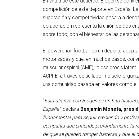
En virtud de este acuerdo, Biogen se convier
competición de este deporte en España. La pr
superación y competitividad pasará a deno
colaboración representa la unión de dos ent
sobre todo, con el bienestar de las persona
El powerchair football es un deporte adaptad
motorizadas y que, en muchos casos, convi
muscular espinal (AME), la esclerosis lateral
ACPFE, a través de su labor, no solo organi
una comunidad basada en valores como el c
“
Esta alianza con Biogen es un hito históric
España”,
declara
Benjamín Moneta, presid
fundamental para seguir creciendo y profesi
compañía que entiende profundamente la rea
de que se pueden romper barreras y que el 