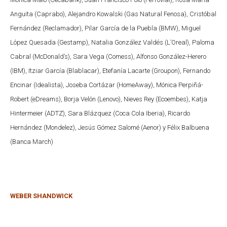
Anguita (Caprabo), Alejandro Kowalski (Gas Natural Fenosa), Cristóbal
Fernández (Reclamador), Pilar García de la Puebla (BMW), Miguel
López Quesada (Gestamp), Natalia González Valdés (L’Oreal), Paloma
Cabral (McDonald’s), Sara Vega (Comess), Alfonso González-Herero
(IBM), Itziar García (Blablacar), Etefanía Lacarte (Groupon), Fernando
Encinar (Idealista), Joseba Cortázar (HomeAway), Mónica Perpiñá-
Robert (eDreams), Borja Velón (Lenovo), Nieves Rey (Ecoembes), Katja
Hintermeier (ADTZ), Sara Blázquez (Coca Cola Iberia), Ricardo
Hernández (Mondelez), Jesús Gómez Salomé (Aenor) y Félix Balbuena
(Banca March)
WEBER SHANDWICK