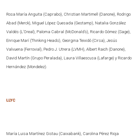
Rosa María Anguita (Caprabo), Christian Martimell (Danone), Rodrigo
Abad (Merck), Miguel López Quesada (Gestamp), Natalia González
Valdés (L’Oreal), Paloma Cabral (McDonald’s), Ricardo Gómez (Sage),
Enrique Marí (Thinking Heads), Georgina Teixidó (Cirsa), Jesús
Valvuena (Ferrovial), Pedro J. Utrera (LVMH), Albert Raich (Danone),
David Martín (Grupo Peralada), Laura Villaescusa (Lafarge) y Ricardo
Hernández (Mondelez).
LLYC
María Luisa Martínez Gistau (Caixabank), Carolina Pérez Rioja