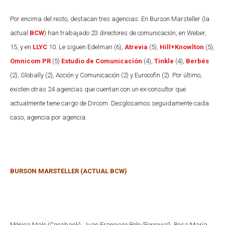
Por encima del resto, destacan tres agencias: En Burson Marsteller (la
actual
BCW
) han trabajado 23 directores de comunicación; en Weber,
15, y en
LLYC
10. Le siguen Edelman (6),
Atrevia
(5),
Hill+Knowlton
(5),
Omnicom PR
(5)
Estudio de Comunicación
(4),
Tinkle
(4),
Berbés
(2), Globally (2), Acción y Comunicación (2) y Eurocofin (2). Por último,
existen otras 24 agencias que cuentan con un ex-consultor que
actualmente tiene cargo de Dircom. Desglosamos seguidamente cada
caso, agencia por agencia:
BURSON MARSTELLER (ACTUAL BCW)
Mónica Malo (Cecabank), Juan Francisco Polo (Ferrovial), Rosa María