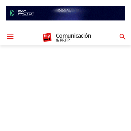
Comunicación
& RR.PP.