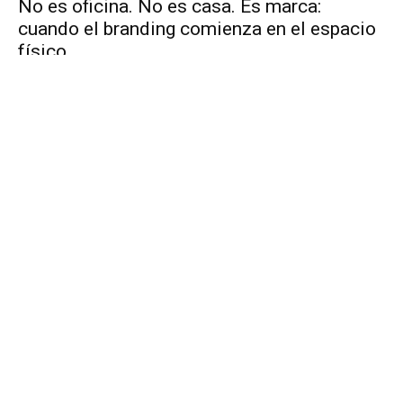
No es oficina. No es casa. Es marca:
cuando el branding comienza en el espacio
físico
DESTACADO HOME
De la saturación a la confianza: la
innovación que viene en comunicación y
marketing