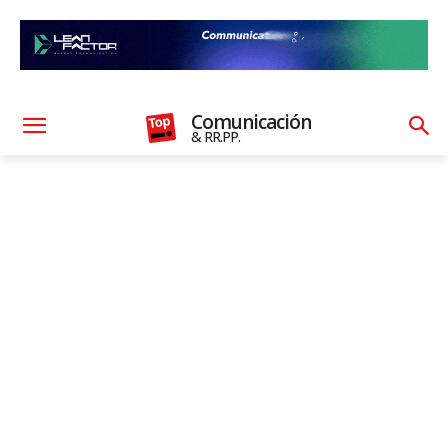
Comunicación
& RR.PP.