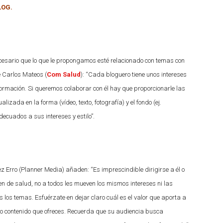
LOG.
cesario que lo que le propongamos esté relacionado con temas con
e Carlos Mateos (
Com Salud
): “Cada bloguero tiene unos intereses
formación. Si queremos colaborar con él hay que proporcionarle las
zada en la forma (vídeo, texto, fotografía) y el fondo (ej.
adecuados a sus intereses y estilo”.
Erro (Planner Media) añaden: “Es imprescindible dirigirse a él o
n de salud, no a todos les mueven los mismos intereses ni las
 los temas. Esfuérzate en dejar claro cuál es el valor que aporta a
 o contenido que ofreces. Recuerda que su audiencia busca