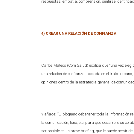
respuestas, empatía, comprensión, sentirse identificad
4) CREAR UNA RELACIÓN DE CONFIANZA.
Carlos Mateos (Com Salud) explica que “una vez elegido
una relación de confianza, basada en el trato cercano, e
opiniones dentro de la estrategia general de comunicac
Y añade: “El bloguero debe tener toda la información re
la comunicación, tono, etc. para que desarrolle su colabo
ser posible en un breve briefing, que le puede servir d