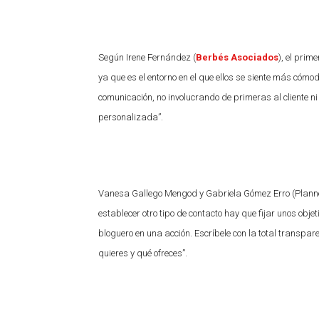
Según Irene Fernández (
Berbés Asociados
), el prim
ya que es el entorno en el que ellos se siente más cóm
comunicación, no involucrando de primeras al cliente 
personalizada”.
Vanesa Gallego Mengod y Gabriela Gómez Erro (Planner 
establecer otro tipo de contacto hay que fijar unos obje
bloguero en una acción. Escríbele con la total transpar
quieres y qué ofreces”.