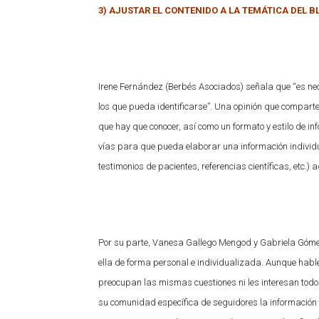
3) AJUSTAR EL CONTENIDO A LA TEMÁTICA DEL B
Irene Fernández (Berbés Asociados) señala que “es ne
los que pueda identificarse”. Una opinión que compart
que hay que conocer, así como un formato y estilo de in
vías para que pueda elaborar una información individuali
testimonios de pacientes, referencias científicas, etc.) 
Por su parte, Vanesa Gallego Mengod y Gabriela Gómez 
ella de forma personal e individualizada. Aunque hable
preocupan las mismas cuestiones ni les interesan todos
su comunidad específica de seguidores la información