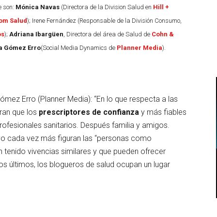
e son:
Mónica Navas
(Directora de la Division Salud en
Hill +
om Salud
); Irene Fernández (Responsable de la División Consumo,
os
);
Adriana Ibargüen
, Directora del área de Salud de
Cohn &
a Gómez Erro
(Social Media Dynamics de
Planner Media
).
ez Erro (Planner Media): “En lo que respecta a las
ran que los
prescriptores de confianza
y más fiables
rofesionales sanitarios. Después familia y amigos.
ivo cada vez más figuran las “personas como
n tenido vivencias similares y que pueden ofrecer
os últimos, los blogueros de salud ocupan un lugar