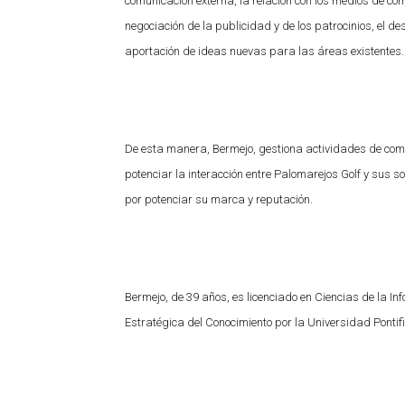
comunicación externa, la relación con los medios de com
negociación de la publicidad y de los patrocinios, el de
aportación de ideas nuevas para las áreas existentes
De esta manera, Bermejo, gestiona actividades de co
potenciar la interacción entre Palomarejos Golf y sus s
por potenciar su marca y reputación.
Bermejo, de 39 años, es licenciado en Ciencias de la I
Estratégica del Conocimiento por la Universidad Ponti