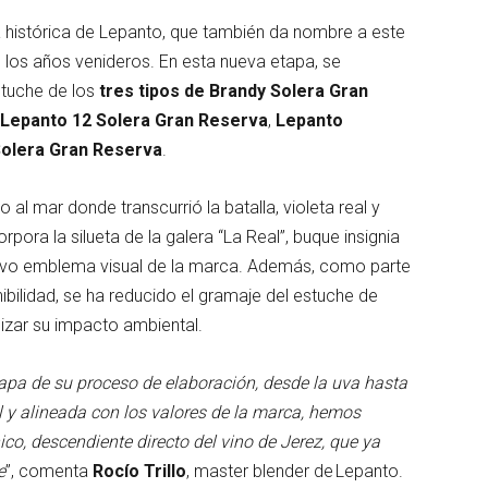
a histórica de Lepanto, que también da nombre a este
n los años venideros. En esta nueva etapa, se
stuche de los
tres tipos de Brandy Solera Gran
Lepanto 12 Solera Gran Reserva
,
Lepanto
Solera Gran Reserva
.
 al mar donde transcurrió la batalla, violeta real y
orpora la silueta de la galera “La Real”, buque insignia
nuevo emblema visual de la marca. Además, como parte
bilidad, se ha reducido el gramaje del estuche de
izar su impacto ambiental.
apa de su proceso de elaboración, desde la uva hasta
 y alineada con los valores de la marca, hemos
co, descendiente directo del vino de Jerez, que ya
e
”, comenta
Rocío Trillo
, master blender de Lepanto.