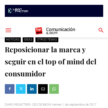
Comunicación
& RR.PP.
NOTICIAS
IDEAS
OTROS TEMAS
Reposicionar la marca y
seguir en el top of mind del
consumidor
DARIO REGATTIERI, CEO DE BEON Viernes 1 de septiembre de 2017