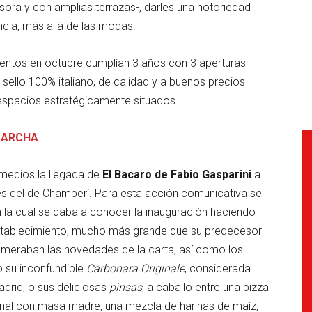
ra y con amplias terrazas-, darles una notoriedad
encia, más allá de las modas.
entos en octubre cumplían 3 años con 3 aperturas
sello 100% italiano, de calidad y a buenos precios
espacios estratégicamente situados.
MARCHA
medios la llegada de
El Bacaro de Fabio Gasparini
a
ués del de Chamberí. Para esta acción comunicativa se
 la cual se daba a conocer la inauguración haciendo
 establecimiento, mucho más grande que su predecesor
umeraban las novedades de la carta, así como los
 su inconfundible
Carbonara Originale
, considerada
rid, o sus deliciosas
pinsas
, a caballo entre una pizza
anal con masa madre, una mezcla de harinas de maíz,