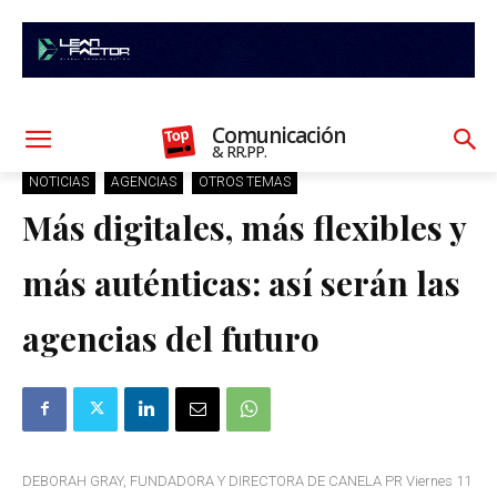
Comunicación
& RR.PP.
NOTICIAS
AGENCIAS
OTROS TEMAS
Más digitales, más flexibles y
más auténticas: así serán las
agencias del futuro
DEBORAH GRAY, FUNDADORA Y DIRECTORA DE CANELA PR Viernes 11