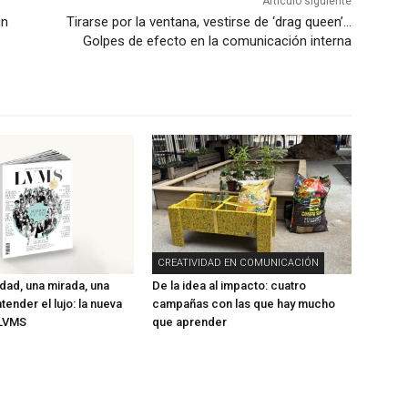
Artículo siguiente
un
Tirarse por la ventana, vestirse de ‘drag queen’…
Golpes de efecto en la comunicación interna
CREATIVIDAD EN COMUNICACIÓN
ad, una mirada, una
De la idea al impacto: cuatro
ender el lujo: la nueva
campañas con las que hay mucho
 LVMS
que aprender