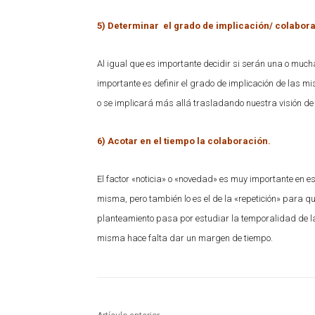
5) Determinar el grado de implicación/ colabor
Al igual que es importante decidir si serán una o mucha
importante es definir el grado de implicación de las 
o se implicará más allá trasladando nuestra visión de 
6) Acotar en el tiempo la colaboración.
El factor «noticia» o «novedad» es muy importante en e
misma, pero también lo es el de la «repetición» para que
planteamiento pasa por estudiar la temporalidad de la
misma hace falta dar un margen de tiempo.